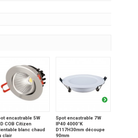
ot encastrable 5W
Spot encastrable 7W
Spot enc
D COB Citizen
IP40 4000°K
LED COB 
ientable blanc chaud
D117H30mm découpe
Ra97 D8
u clair
90mm
découpe