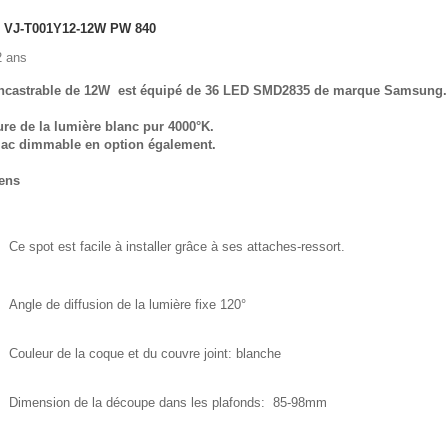
VJ-T001Y12-12W PW 840
 ans
encastrable de 12W est équipé de 36 LED SMD2835 de marque Samsung.
re de la lumière blanc pur 4000°K.
riac dimmable en option également.
ens
Ce spot est facile à installer grâce à ses attaches-ressort.
Angle de diffusion de la lumière fixe 120°
Couleur de la coque et du couvre joint: blanche
Dimension de la découpe dans les plafonds: 85-98mm