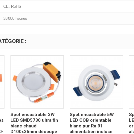
CE, RoHS
35'000 heures
TÉGORIE :
Spot encastrable 3W
Spot encastrable 5W
Sp
ps
LED SMD5730 ultra fin
LED COB orientable
LE
blanc chaud
blanc pur Ra 91
or
0-
D100x35mm découpe
alimentation incluse
al