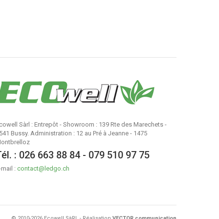
cowell Sàrl : Entrepôt - Showroom : 139 Rte des Marechets -
541 Bussy. Administration : 12 au Pré à Jeanne - 1475
ontbrelloz
él. :
026 663 88 84 - 079 510 97 75
-mail :
contact@ledgo.ch
© 2010-2026 Ecowell SàRL - Réalisation
VECTOR communication