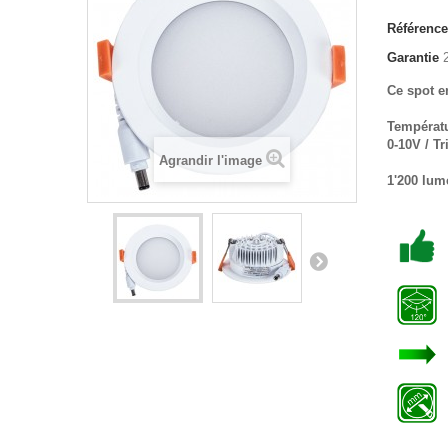
Référence
Garantie
2
Ce spot 
Températu
0-10V / T
Agrandir l'image
1'200 lum