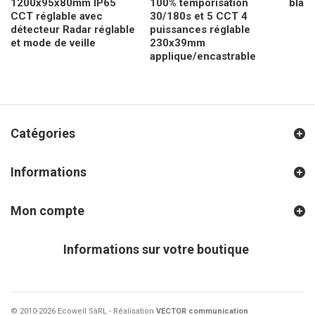
1200x95x80mm IP65
100% temporisation
blan
CCT réglable avec
30/180s et 5 CCT 4
détecteur Radar réglable
puissances réglable
et mode de veille
230x39mm
applique/encastrable
Catégories
Informations
Mon compte
Informations sur votre boutique
© 2010-2026 Ecowell SàRL - Réalisation
VECTOR communication