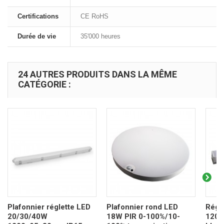
Certifications
CE RoHS
Durée de vie
35'000 heures
24 AUTRES PRODUITS DANS LA MÊME
CATÉGORIE :
Plafonnier réglette LED
Plafonnier rond LED
Régl
20/30/40W
18W PIR 0-100%/10-
120c