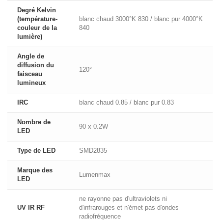
Degré Kelvin
(température-
blanc chaud 3000°K 830 / blanc pur 4000°K
couleur de la
840
lumière)
Angle de
diffusion du
120°
faisceau
lumineux
IRC
blanc chaud 0.85 / blanc pur 0.83
Nombre de
90 x 0.2W
LED
Type de LED
SMD2835
Marque des
Lumenmax
LED
ne rayonne pas d'ultraviolets ni
UV IR RF
d'infrarouges et n'émet pas d'ondes
radiofréquence